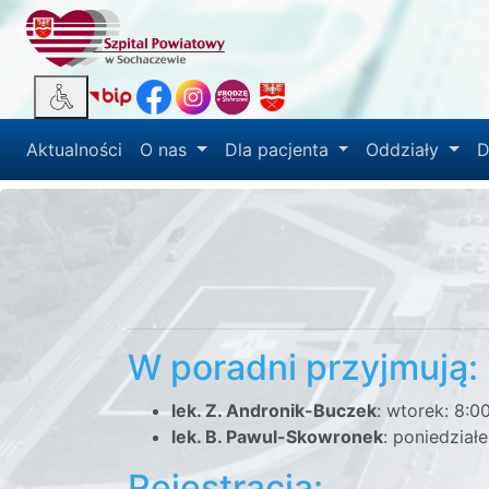
Aktualności
O nas
Dla pacjenta
Oddziały
D
W poradni przyjmują:
lek. Z. Andronik-Buczek
: wtorek: 8:0
lek. B. Pawul-Skowronek
: poniedział
Rejestracja: